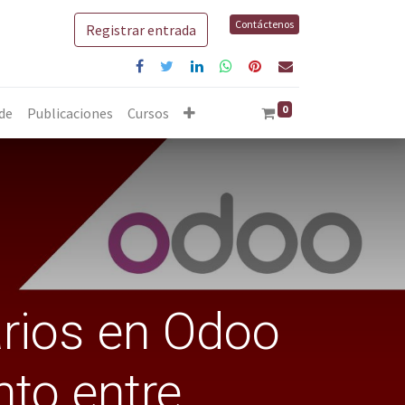
Contáctenos
Registrar entrada
0
 de
Publicaciones
Cursos
arios en Odoo
to entre