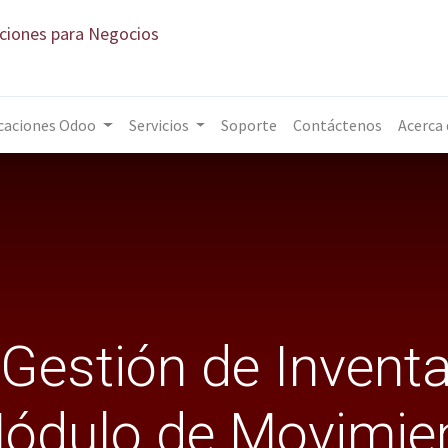
aciones para Negocios
caciones Odoo
Servicios
Soporte
Contáctenos
Acerca
a Gestión de Invent
Módulo de Movimien