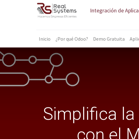
Integración de Aplic
Inicio
¿Por qué Odoo?
Demo Gratuita
Apli
Simplifica l
con el 