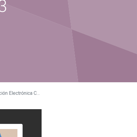
3
lectrónica CFDI 3.3